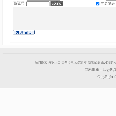
验证码:
匿名发表
经典散文
诗歌大全
语句语录
励志青春
随笔记录
山河雅韵
网站邮箱：hugy9@hot
CopyRight ©