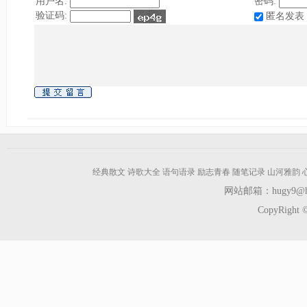
用户名:
密码:
验证码:
匿名发表
经典散文
诗歌大全
语句语录
励志青春
随笔记录
山河雅韵
网站邮箱：hugy9@hot
CopyRight ©