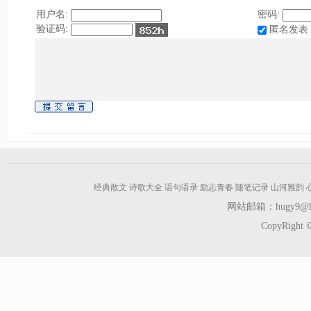
用户名:
密码:
验证码:
匿名发表
经典散文
诗歌大全
语句语录
励志青春
随笔记录
山河雅韵
网站邮箱：hugy9@hot
CopyRight ©