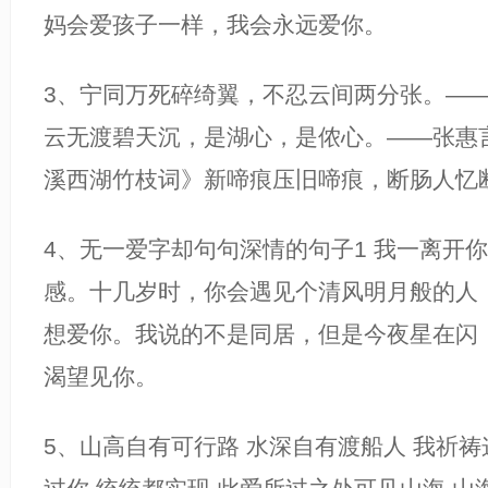
妈会爱孩子一样，我会永远爱你。
3、宁同万死碎绮翼，不忍云间两分张。—
云无渡碧天沉，是湖心，是侬心。——张惠
溪西湖竹枝词》新啼痕压旧啼痕，断肠人忆
4、无一爱字却句句深情的句子1 我一离开
感。十几岁时，你会遇见个清风明月般的人
想爱你。我说的不是同居，但是今夜星在闪
渴望见你。
5、山高自有可行路 水深自有渡船人 我祈